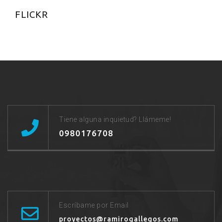
FLICKR
Tiene alguna inquietud? Llámeme!
0980176708
Escríbame por Email
proyectos@ramirogallegos.com