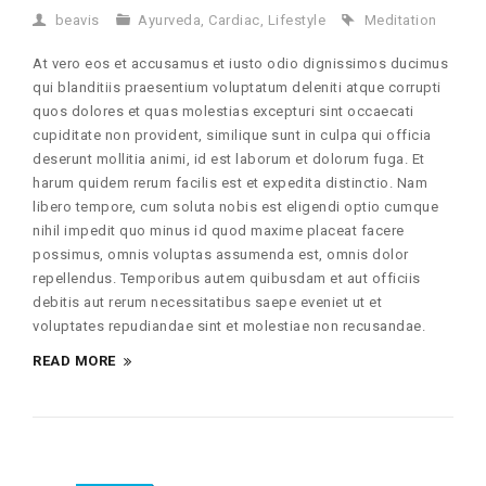
beavis
Ayurveda
,
Cardiac
,
Lifestyle
Meditation
At vero eos et accusamus et iusto odio dignissimos ducimus
qui blanditiis praesentium voluptatum deleniti atque corrupti
quos dolores et quas molestias excepturi sint occaecati
cupiditate non provident, similique sunt in culpa qui officia
deserunt mollitia animi, id est laborum et dolorum fuga. Et
harum quidem rerum facilis est et expedita distinctio. Nam
libero tempore, cum soluta nobis est eligendi optio cumque
nihil impedit quo minus id quod maxime placeat facere
possimus, omnis voluptas assumenda est, omnis dolor
repellendus. Temporibus autem quibusdam et aut officiis
debitis aut rerum necessitatibus saepe eveniet ut et
voluptates repudiandae sint et molestiae non recusandae.
READ MORE