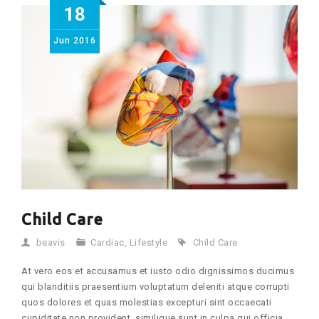
18
Jun
2016
Child Care
beavis
Cardiac
,
Lifestyle
Child Care
At vero eos et accusamus et iusto odio dignissimos ducimus
qui blanditiis praesentium voluptatum deleniti atque corrupti
quos dolores et quas molestias excepturi sint occaecati
cupiditate non provident, similique sunt in culpa qui officia