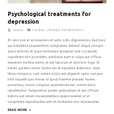
Psychological treatments for
depression
beavis
Cardiac
,
Lifestyle
,
Rehabilitation
At vero eos et accusamus et iusto odio dignissimos ducimus
qui blanditiis praesentium voluptatum deleniti atque corrupti
quos dolores et quas molestias excepturi sint occaecati
cupiditate non provident, similique sunt in culpa qui officia
deserunt mollitia animi, id est laborum et dolorum fuga. Et
harum quidem rerum facilis est et expedita distinctio. Nam
libero tempore, cum soluta nobis est eligendi optio cumque
nihil impedit quo minus id quod maxime placeat facere
possimus, omnis voluptas assumenda est, omnis dolor
repellendus. Temporibus autem quibusdam et aut officiis
debitis aut rerum necessitatibus saepe eveniet ut et
voluptates repudiandae sint et molestiae non recusandae.
READ MORE