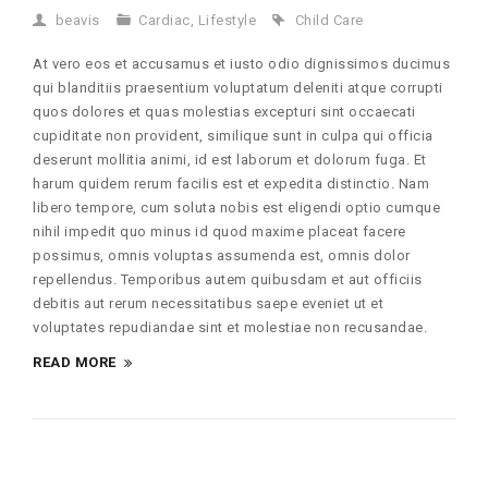
beavis
Cardiac
,
Lifestyle
Child Care
At vero eos et accusamus et iusto odio dignissimos ducimus
qui blanditiis praesentium voluptatum deleniti atque corrupti
quos dolores et quas molestias excepturi sint occaecati
cupiditate non provident, similique sunt in culpa qui officia
deserunt mollitia animi, id est laborum et dolorum fuga. Et
harum quidem rerum facilis est et expedita distinctio. Nam
libero tempore, cum soluta nobis est eligendi optio cumque
nihil impedit quo minus id quod maxime placeat facere
possimus, omnis voluptas assumenda est, omnis dolor
repellendus. Temporibus autem quibusdam et aut officiis
debitis aut rerum necessitatibus saepe eveniet ut et
voluptates repudiandae sint et molestiae non recusandae.
READ MORE