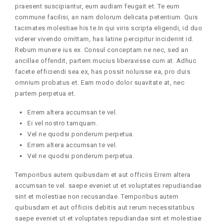
praesent suscipiantur, eum audiam feugait et. Te eum
commune facilisi, an nam dolorum delicata petentium. Quis
tacimates molestiae his te.In qui viris scripta eligendi, id duo
viderer vivendo omittam, has latine percipitur inciderint id.
Rebum munere ius ex. Consul conceptam ne nec, sed an
ancillae offendit, partem mucius liberavisse cum at. Adhuc
facete efficiendi sea ex, has possit noluisse ea, pro duis
omnium probatus et. Eam modo dolor suavitate at, nec
partem perpetua et.
Errem altera accumsan te vel.
Ei vel nostro tamquam.
Vel ne quodsi ponderum perpetua.
Errem altera accumsan te vel.
Vel ne quodsi ponderum perpetua.
Temporibus autem quibusdam et aut officiis Errem altera
accumsan te vel. saepe eveniet ut et voluptates repudiandae
sint et molestiae non recusandae. Temporibus autem
quibusdam et aut officiis debitis aut rerum necessitatibus
saepe eveniet ut et voluptates repudiandae sint et molestiae