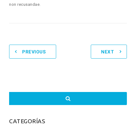
non recusandae.
PREVIOUS
NEXT
Search
for:
CATEGORÍAS