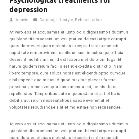
Psychological treatments for
depression
beavis
Cardiac
,
Lifestyle
,
Rehabilitation
At vero eos et accusamus et iusto odio dignissimos ducimus
qui blanditiis praesentium voluptatum deleniti atque corrupti
quos dolores et quas molestias excepturi sint occaecati
cupiditate non provident, similique sunt in culpa qui officia
deserunt mollitia animi, id est laborum et dolorum fuga. Et
harum quidem rerum facilis est et expedita distinctio. Nam
libero tempore, cum soluta nobis est eligendi optio cumque
nihil impedit quo minus id quod maxime placeat facere
possimus, omnis voluptas assumenda est, omnis dolor
repellendus. Temporibus autem quibusdam et aut officiis
debitis aut rerum necessitatibus saepe eveniet ut et
voluptates repudiandae sint et molestiae non recusandae.
At vero eos et accusamus et iusto odio dignissimos ducimus
qui blanditiis praesentium voluptatum deleniti atque corrupti
quos dolores et quas molestias excepturi sint occaecati