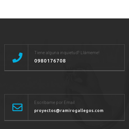
Tiene alguna inquietud? Llámeme!
0980176708
Escríbame por Email
proyectos@ramirogallegos.com