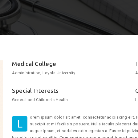
Medical College
Administration, Loyola University
A
Special Interests
General and Children’s Health
L
orem ipsum dolor sit amet, consectetur adipiscing elit. P
L
suscipit et mi facilisis posuere. Nulla iaculis placerat 
augue ipsum, et sodales odio egestas a. Fusce id pulvin
lobortis eros ut sagittis. C
um sociis natoque penatibus et mag