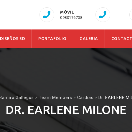
MÓVIL
0980176708
 DISEÑOS 3D
PORTAFOLIO
GALERIA
CONTAC
 Ramiro Gallegos
>
Team Members
>
Cardiac
>
Dr. EARLENE M
DR. EARLENE MILONE