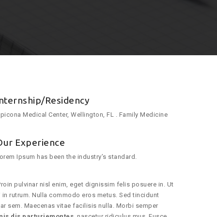
Internship/Residency
picona Medical Center, Wellington, FL . Family Medicine
Our Experience
orem Ipsum has been the industry’s standard.
roin pulvinar nisl enim, eget dignissim felis posuere in. Ut
dui in rutrum. Nulla commodo eros metus. Sed tincidunt
ar sem. Maecenas vitae facilisis nulla. Morbi semper
nis dis parturiemontes
, nascetur ridiculus mus. Fusce