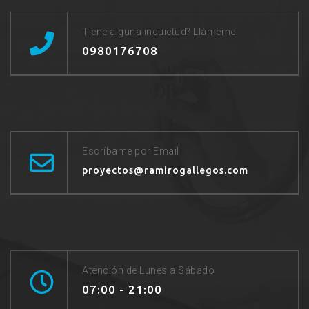
Tiene alguna inquietud? Llámeme!
0980176708
Escríbame por Email
proyectos@ramirogallegos.com
Atención de Lunes a Sábado
07:00 - 21:00