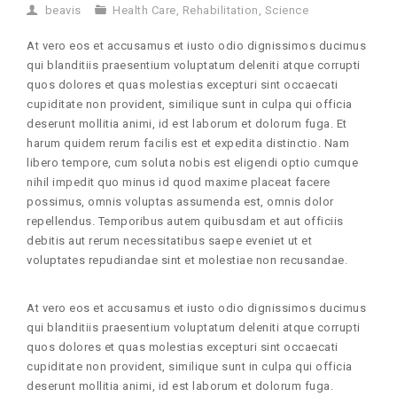
beavis
Health Care
,
Rehabilitation
,
Science
At vero eos et accusamus et iusto odio dignissimos ducimus
qui blanditiis praesentium voluptatum deleniti atque corrupti
quos dolores et quas molestias excepturi sint occaecati
cupiditate non provident, similique sunt in culpa qui officia
deserunt mollitia animi, id est laborum et dolorum fuga. Et
harum quidem rerum facilis est et expedita distinctio. Nam
libero tempore, cum soluta nobis est eligendi optio cumque
nihil impedit quo minus id quod maxime placeat facere
possimus, omnis voluptas assumenda est, omnis dolor
repellendus. Temporibus autem quibusdam et aut officiis
debitis aut rerum necessitatibus saepe eveniet ut et
voluptates repudiandae sint et molestiae non recusandae.
At vero eos et accusamus et iusto odio dignissimos ducimus
qui blanditiis praesentium voluptatum deleniti atque corrupti
quos dolores et quas molestias excepturi sint occaecati
cupiditate non provident, similique sunt in culpa qui officia
deserunt mollitia animi, id est laborum et dolorum fuga.